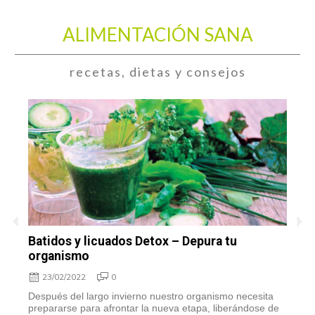
ALIMENTACIÓN SANA
recetas, dietas y consejos
Batidos y licuados Detox – Depura tu
S
organismo
23/02/2022
0
“
i
y
Después del largo invierno nuestro organismo necesita
prepararse para afrontar la nueva etapa, liberándose de