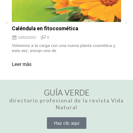
Caléndula en fitocosmética
T
13/01/2022
0
Volvemos a la carga con una nueva planta cosmética y,
D
esta vez, escojo una de
e
Leer más
L
GUÍA VERDE
directorio profesional de la revista Vida
Natural
Haz clic aquí