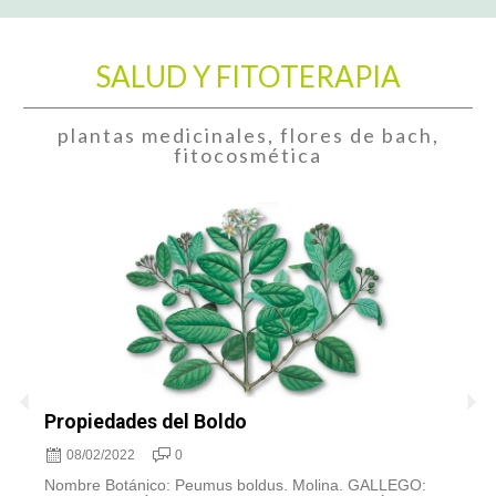
SALUD Y FITOTERAPIA
plantas medicinales, flores de bach,
fitocosmética
Propiedades del Boldo
A
c
08/02/2022
0
Nombre Botánico: Peumus boldus. Molina. GALLEGO: