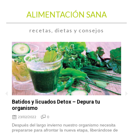
ALIMENTACIÓN SANA
recetas, dietas y consejos
Batidos y licuados Detox – Depura tu
S
organismo
23/02/2022
0
“
i
y
Después del largo invierno nuestro organismo necesita
prepararse para afrontar la nueva etapa, liberándose de