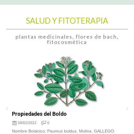
SALUD Y FITOTERAPIA
plantas medicinales, flores de bach,
fitocosmética
Propiedades del Boldo
A
c
08/02/2022
0
Nombre Botánico: Peumus boldus. Molina. GALLEGO: