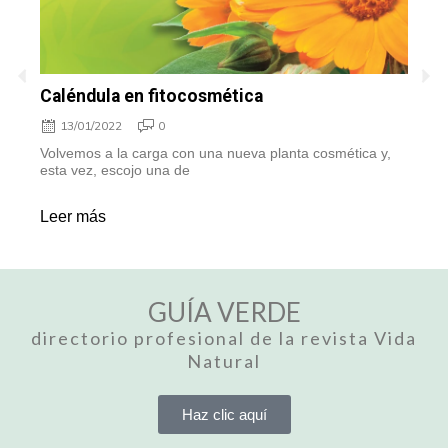
Caléndula en fitocosmética
T
13/01/2022
0
Volvemos a la carga con una nueva planta cosmética y,
D
esta vez, escojo una de
e
Leer más
L
GUÍA VERDE
directorio profesional de la revista Vida
Natural
Haz clic aquí