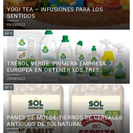
YOGI TEA – INFUSIONES PARA LOS
SENTIDOS
03/10/2022
0
TRÉBOL VERDE: PRIMERA EMPRESA
EUROPEA EN OBTENER LOS TRES
PRINCIPALES CERTIFICADOS ECOLÓGICOS
20/09/2022
PARA PRODUCTOS DE LIMPIEZA
0
PANES DE MOLDE TIERNOS DE CEREALES
ANTIGUOS DE SOLNATURAL
28/06/2022