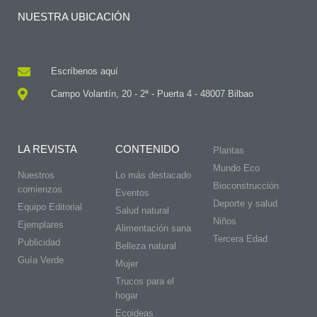
NUESTRA UBICACIÓN
Escríbenos aquí
Campo Volantín, 20 - 2ª - Puerta 4 - 48007 Bilbao
LA REVISTA
CONTENIDO
Plantas
Mundo Eco
Nuestros
Lo más destacado
Bioconstrucción
comienzos
Eventos
Deporte y salud
Equipo Editorial
Salud natural
Niños
Ejemplares
Alimentación sana
Tercera Edad
Publicidad
Belleza natural
Guía Verde
Mujer
Trucos para el
hogar
Ecoideas