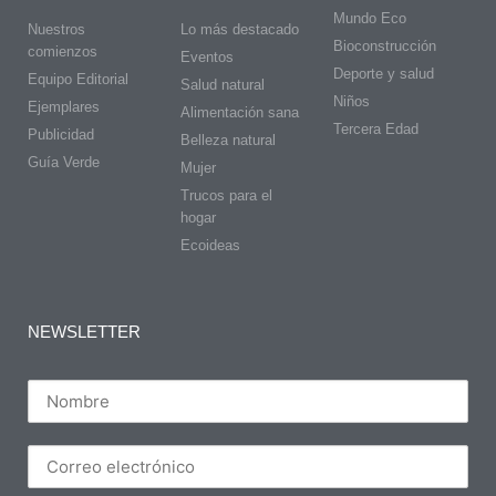
Mundo Eco
Nuestros
Lo más destacado
Bioconstrucción
comienzos
Eventos
Deporte y salud
Equipo Editorial
Salud natural
Niños
Ejemplares
Alimentación sana
Tercera Edad
Publicidad
Belleza natural
Guía Verde
Mujer
Trucos para el
hogar
Ecoideas
NEWSLETTER