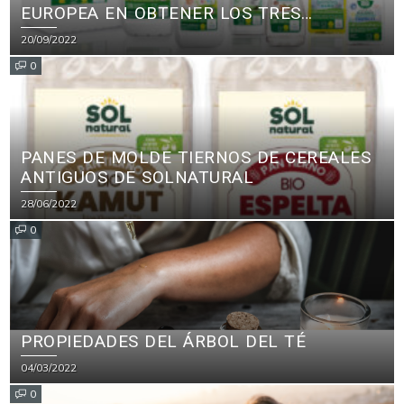
EUROPEA EN OBTENER LOS TRES
PRINCIPALES CERTIFICADOS ECOLÓGICOS
20/09/2022
PARA PRODUCTOS DE LIMPIEZA
0
PANES DE MOLDE TIERNOS DE CEREALES
ANTIGUOS DE SOLNATURAL
28/06/2022
0
PROPIEDADES DEL ÁRBOL DEL TÉ
04/03/2022
0