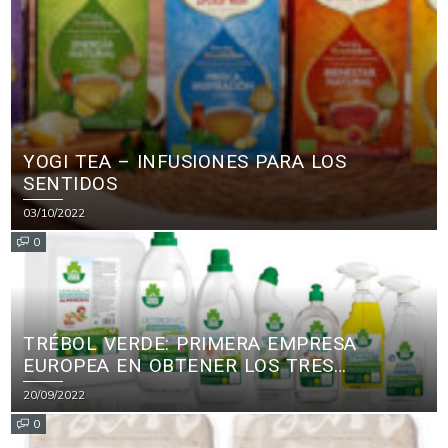
YOGI TEA – INFUSIONES PARA LOS
SENTIDOS
03/10/2022
0
TRÉBOL VERDE: PRIMERA EMPRESA
EUROPEA EN OBTENER LOS TRES
PRINCIPALES CERTIFICADOS ECOLÓGICOS
20/09/2022
PARA PRODUCTOS DE LIMPIEZA
0