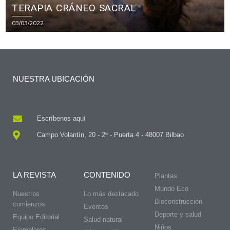
TERAPIA CRÁNEO SACRAL
03/03/2022
NUESTRA UBICACIÓN
Escríbenos aquí
Campo Volantín, 20 - 2ª - Puerta 4 - 48007 Bilbao
LA REVISTA
CONTENIDO
Plantas
Mundo Eco
Nuestros
Lo más destacado
Bioconstrucción
comienzos
Eventos
Deporte y salud
Equipo Editorial
Salud natural
Niños
Ejemplares