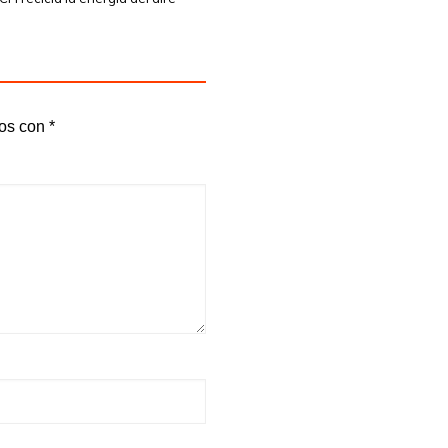
dos con
*