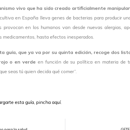
anismo vivo que ha sido creado artificialmente manipul
cultiva en España lleva genes de bacterias para producir una
os provocan en los humanos van desde nuevas alergias, apa
tos medicamentos, hasta efectos inesperados.
ta guía, que ya va por su quinta edición, recoge dos lis
rojo o en verde
en función de su política en materia de tr
que seas tú quien decida qué comer”.
rgarte esta guía, pincha aquí.
o para la salud
GETEC