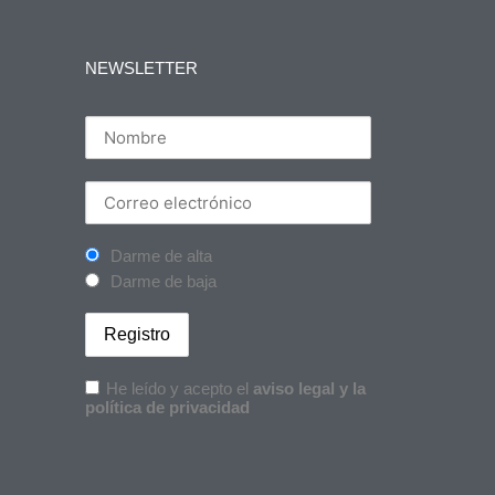
NEWSLETTER
Darme de alta
Darme de baja
He leído y acepto el
aviso legal y la
política de privacidad