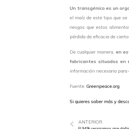
Un transgénico es un org
el maíz de este tipo que se 
riesgos que estos aliment
pérdida de eficacia de cier
De cualquier manera,
en es
fabricantes situados en 
información necesaria para 
Fuente:
Greenpeace.org
Si quieres saber más y desca
ANTERIOR
El 94% respiramos aire dañin