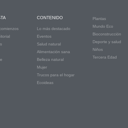
STA
CONTENIDO
Plantas
Mundo Eco
 comienzos
Lo más destacado
Bioconstrucción
torial
Eventos
Deporte y salud
s
Salud natural
Niños
d
Alimentación sana
Tercera Edad
de
Belleza natural
Mujer
Trucos para el hogar
Ecoideas