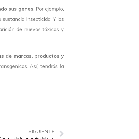
ando sus genes
. Por ejemplo,
 sustancia insecticida. Y los
rición de nuevos tóxicos y
tas de marcas, productos y
ansgénicos. Así, tendrás la
SIGUIENTE
H recicla la energía del aire