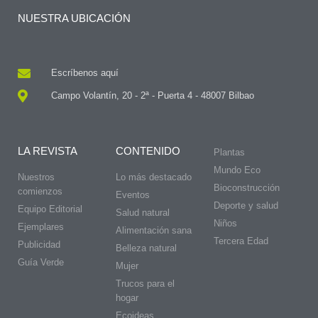
NUESTRA UBICACIÓN
Escríbenos aquí
Campo Volantín, 20 - 2ª - Puerta 4 - 48007 Bilbao
LA REVISTA
CONTENIDO
Plantas
Mundo Eco
Nuestros
Lo más destacado
Bioconstrucción
comienzos
Eventos
Deporte y salud
Equipo Editorial
Salud natural
Niños
Ejemplares
Alimentación sana
Tercera Edad
Publicidad
Belleza natural
Guía Verde
Mujer
Trucos para el
hogar
Ecoideas