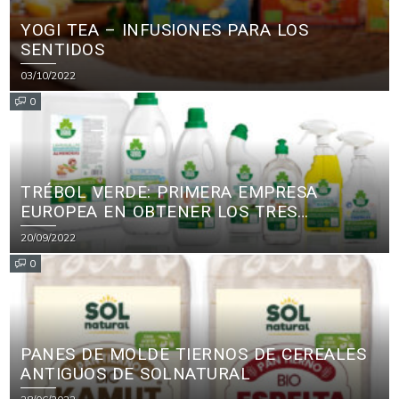
YOGI TEA – INFUSIONES PARA LOS
SENTIDOS
03/10/2022
0
TRÉBOL VERDE: PRIMERA EMPRESA
EUROPEA EN OBTENER LOS TRES
PRINCIPALES CERTIFICADOS ECOLÓGICOS
20/09/2022
PARA PRODUCTOS DE LIMPIEZA
0
PANES DE MOLDE TIERNOS DE CEREALES
ANTIGUOS DE SOLNATURAL