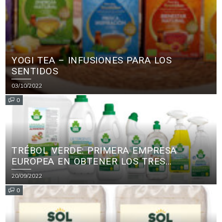
YOGI TEA – INFUSIONES PARA LOS
SENTIDOS
03/10/2022
0
TRÉBOL VERDE: PRIMERA EMPRESA
EUROPEA EN OBTENER LOS TRES
PRINCIPALES CERTIFICADOS ECOLÓGICOS
20/09/2022
PARA PRODUCTOS DE LIMPIEZA
0