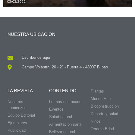
03/03/2022
NUESTRA UBICACIÓN
Escríbenos aquí
Campo Volantín, 20 - 2ª - Puerta 4 - 48007 Bilbao
LA REVISTA
CONTENIDO
Plantas
Mundo Eco
Nuestros
Lo más destacado
Bioconstrucción
comienzos
Eventos
Deporte y salud
Equipo Editorial
Salud natural
Niños
Ejemplares
Alimentación sana
Tercera Edad
Publicidad
Belleza natural