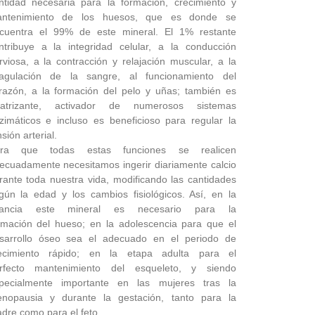
ntidad necesaria para la formación, crecimiento y
ntenimiento de los huesos, que es donde se
cuentra el 99% de este mineral. El 1% restante
ntribuye a la integridad celular, a la conducción
rviosa, a la contracción y relajación muscular, a la
agulación de la sangre, al funcionamiento del
razón, a la formación del pelo y uñas; también es
catrizante, activador de numerosos sistemas
zimáticos e incluso es beneficioso para regular la
sión arterial.
ra que todas estas funciones se realicen
ecuadamente necesitamos ingerir diariamente calcio
rante toda nuestra vida, modificando las cantidades
gún la edad y los cambios fisiológicos. Así, en la
fancia este mineral es necesario para la
rmación del hueso; en la adolescencia para que el
sarrollo óseo sea el adecuado en el periodo de
ecimiento rápido; en la etapa adulta para el
rfecto mantenimiento del esqueleto, y siendo
pecialmente importante en las mujeres tras la
nopausia y durante la gestación, tanto para la
dre como para el feto.…