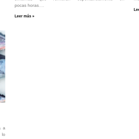
pocas horas.…
Le
Leer más »
a a
lo