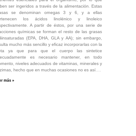
ben ser ingeridos a través de la alimentación. Estas
asas se denominan omegas 3 y 6, y a ellas
rtenecen los ácidos linolénico y linoleico
spectivamente. A partir de éstos, por una serie de
acciones químicas se forman el resto de las grasas
liinsaturadas (EPA, DHA, GLA y AA); sin embargo,
sulta mucho más sencillo y eficaz incorporarlas con la
eta ya que para que el cuerpo las sintetice
ecuadamente es necesario mantener, en todo
mento, niveles adecuados de vitaminas, minerales y
zimas, hecho que en muchas ocasiones no es así.…
er más »