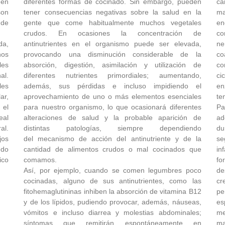
 en
diferentes formas de cocinado. Sin embargo, pueden
ca
son
tener consecuencias negativas sobre la salud en la
ma
 de
gente que come habitualmente muchos vegetales
en
crudos. En ocasiones la concentración de
co
da,
antinutrientes en el organismo puede ser elevada,
ne
hos
provocando una disminución considerable de la
co
les
absorción, digestión, asimilación y utilización de
co
al.
diferentes nutrientes primordiales; aumentando,
ci
les
además, sus pérdidas e incluso impidiendo el
en
ar,
aprovechamiento de uno o más elementos esenciales
ten
 el
para nuestro organismo, lo que ocasionará diferentes
Pa
eal
alteraciones de salud y la probable aparición de
ad
al.
distintas patologías, siempre dependiendo
du
jos
del mecanismo de acción del antinutriente y de la
se
ndo
cantidad de alimentos crudos o mal cocinados que
in
ico
comamos.
fo
Así, por ejemplo, cuando se comen legumbres poco
de
cocinadas, alguno de sus antinutrientes, como las
cr
fitohemaglutininas inhiben la absorción de vitamina B12
pe
y de los lípidos, pudiendo provocar, además, náuseas,
es
vómitos e incluso diarrea y molestias abdominales;
me
síntomas que remitirán espontáneamente en
ma