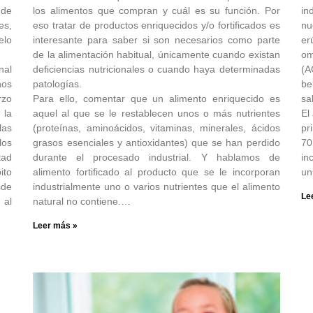
 de
los alimentos que compran y cuál es su función. Por
in
es,
eso tratar de productos enriquecidos y/o fortificados es
nu
elo
interesante para saber si son necesarios como parte
er
de la alimentación habitual, únicamente cuando existan
om
nal
deficiencias nutricionales o cuando haya determinadas
(A
nos
patologías.
be
rzo
Para ello, comentar que un alimento enriquecido es
sa
 la
aquel al que se le restablecen unos o más nutrientes
El
las
(proteínas, aminoácidos, vitaminas, minerales, ácidos
pr
los
grasos esenciales y antioxidantes) que se han perdido
70
tad
durante el procesado industrial. Y hablamos de
in
ito
alimento fortificado al producto que se le incorporan
un
sde
industrialmente uno o varios nutrientes que el alimento
Le
 al
natural no contiene.…
Leer más »