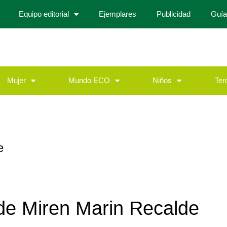
Equipo editorial
Ejemplares
Publicidad
Guía
Mujer
Mundo ECO
Niños
Ter
e
 de
Miren Marin Recalde