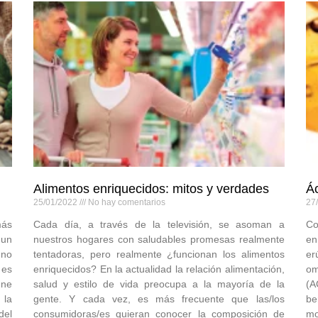
Alimentos enriquecidos: mitos y verdades
Á
25/01/2022
No hay comentarios
27
más
Cada día, a través de la televisión, se asoman a
Co
 un
nuestros hogares con saludables promesas realmente
en
 no
tentadoras, pero realmente ¿funcionan los alimentos
er
 es
enriquecidos? En la actualidad la relación alimentación,
om
ene
salud y estilo de vida preocupa a la mayoría de la
(A
 la
gente. Y cada vez, es más frecuente que las/los
be
del
consumidoras/es quieran conocer la composición de
mo