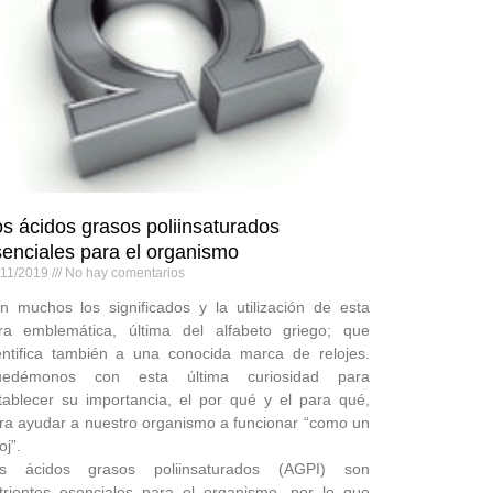
s ácidos grasos poliinsaturados
enciales para el organismo
/11/2019
No hay comentarios
n muchos los significados y la utilización de esta
tra emblemática, última del alfabeto griego; que
entifica también a una conocida marca de relojes.
edémonos con esta última curiosidad para
tablecer su importancia, el por qué y el para qué,
ra ayudar a nuestro organismo a funcionar “como un
oj”.
s ácidos grasos poliinsaturados (AGPI) son
trientes esenciales para el organismo, por lo que