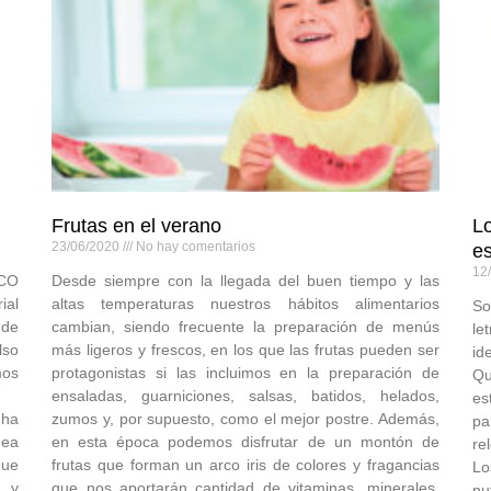
Frutas en el verano
Lo
23/06/2020
No hay comentarios
es
12
SCO
Desde siempre con la llegada del buen tiempo y las
ial
altas temperaturas nuestros hábitos alimentarios
So
 de
cambian, siendo frecuente la preparación de menús
le
lso
más ligeros y frescos, en los que las frutas pueden ser
id
mos
protagonistas si las incluimos en la preparación de
Qu
ensaladas, guarniciones, salsas, batidos, helados,
es
 ha
zumos y, por supuesto, como el mejor postre. Además,
pa
nea
en esta época podemos disfrutar de un montón de
rel
que
frutas que forman un arco iris de colores y fragancias
Lo
n y
que nos aportarán cantidad de vitaminas, minerales,
nu