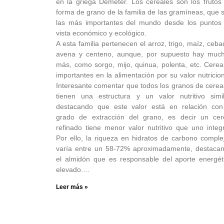
en la griega Deméter. Los cereales son los frutos
forma de grano de la familia de las gramíneas, que 
las más importantes del mundo desde los puntos
vista económico y ecológico.
A esta familia pertenecen el arroz, trigo, maíz, ceba
avena y centeno, aunque, por supuesto hay muc
más, como sorgo, mijo, quinua, polenta, etc. Cerea
importantes en la alimentación por su valor nutricion
Interesante comentar que todos los granos de cerea
tienen una estructura y un valor nutritivo simil
destacando que este valor está en relación con
grado de extracción del grano, es decir un cer
refinado tiene menor valor nutritivo que uno integr
Por ello, la riqueza en hidratos de carbono comple
varía entre un 58-72% aproximadamente, destaca
el almidón que es responsable del aporte energét
elevado.…
Leer más »