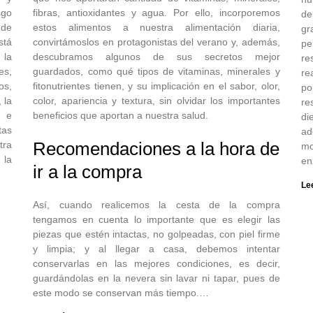
sgo
fibras, antioxidantes y agua. Por ello, incorporemos
de
 de
estos alimentos a nuestra alimentación diaria,
gr
stá
convirtámoslos en protagonistas del verano y, además,
pe
 la
descubramos algunos de sus secretos mejor
re
es,
guardados, como qué tipos de vitaminas, minerales y
re
os,
fitonutrientes tienen, y su implicación en el sabor, olor,
po
 la
color, apariencia y textura, sin olvidar los importantes
re
a e
beneficios que aportan a nuestra salud.
di
tas
ad
Recomendaciones a la hora de
tra
mo
 la
en
ir a la compra
Le
Así, cuando realicemos la cesta de la compra
tengamos en cuenta lo importante que es elegir las
piezas que estén intactas, no golpeadas, con piel firme
y limpia; y al llegar a casa, debemos intentar
conservarlas en las mejores condiciones, es decir,
guardándolas en la nevera sin lavar ni tapar, pues de
este modo se conservan más tiempo.…