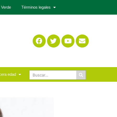
 Verde
Términos legales
cera edad