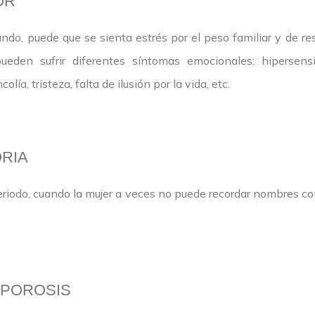
OR
ando, puede que se sienta estrés por el peso familiar y de re
den sufrir diferentes síntomas emocionales: hipersensibili
ía, tristeza, falta de ilusión por la vida, etc.
RIA
riodo, cuando la mujer a veces no puede recordar nombres co
OPOROSIS