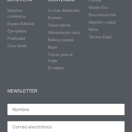
Plantas
Mundo Eco
Nuestros
Lo más destacado
Bioconstrucción
comienzos
Eventos
Deporte y salud
Equipo Editorial
Salud natural
Niños
Ejemplares
Alimentación sana
Tercera Edad
Publicidad
Belleza natural
Guía Verde
Mujer
Trucos para el
hogar
Ecoideas
NEWSLETTER