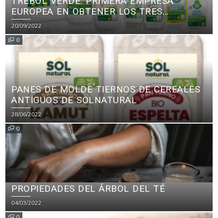
TRÉBOL VERDE: PRIMERA EMPRESA
EUROPEA EN OBTENER LOS TRES
PRINCIPALES CERTIFICADOS ECOLÓGICOS
20/09/2022
PARA PRODUCTOS DE LIMPIEZA
0
PANES DE MOLDE TIERNOS DE CEREALES
ANTIGUOS DE SOLNATURAL
28/06/2022
0
PROPIEDADES DEL ÁRBOL DEL TÉ
04/03/2022
0