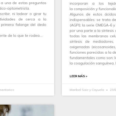
a a una de estas preguntas
incorporan a los teji
tico-optometrista.
la composición y funcional
ribir, ni ladear o girar tu
Algunos de estos ácidos
tividades de cerca a la
indispensables: se trata d
 primera falange del dedo
(AGPI); la serie OMEGA-6 
por una parte a la síntesi
iente de lo que te rodea.…
todas las membranas celul
síntesis de mediadores
oxigenadas (eicosanoides,
funciones parecidas a la d
fundamentales como son: la
la coagulación sanguínea, l
LEER MÁS »
mentarios
Maribel Saiz y Cayuela
23/