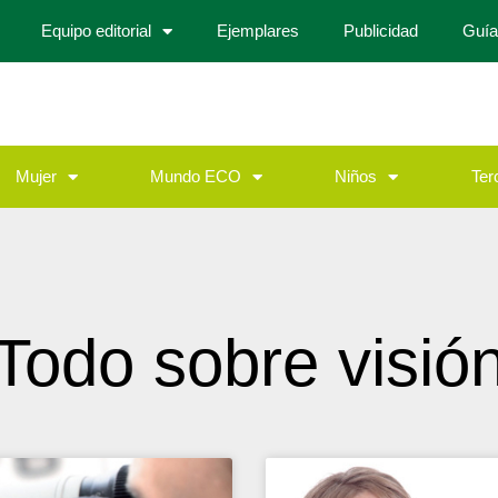
Equipo editorial
Ejemplares
Publicidad
Guía
Mujer
Mundo ECO
Niños
Ter
Todo sobre visió