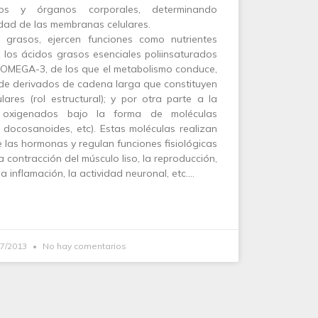
dos y órganos corporales, determinando
idad de las membranas celulares.
 grasos, ejercen funciones como nutrientes
e los ácidos grasos esenciales poliinsaturados
y OMEGA-3, de los que el metabolismo conduce,
s de derivados de cadena larga que constituyen
ares (rol estructural); y por otra parte a la
, oxigenados bajo la forma de moléculas
 docosanoides, etc). Estas moléculas realizan
e las hormonas y regulan funciones fisiológicas
 contracción del músculo liso, la reproducción,
a inflamación, la actividad neuronal, etc.…
07/2013
No hay comentarios