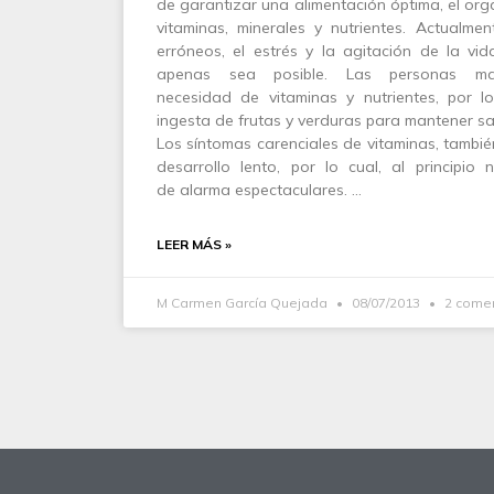
de garantizar una alimentación óptima, el orga
vitaminas, minerales y nutrientes. Actualmen
erróneos, el estrés y la agitación de la v
apenas sea posible. Las personas ma
necesidad de vitaminas y nutrientes, por 
ingesta de frutas y verduras para mantener sa
Los síntomas carenciales de vitaminas, también
desarrollo lento, por lo cual, al principi
de alarma espectaculares. …
LEER MÁS »
M Carmen García Quejada
08/07/2013
2 comen