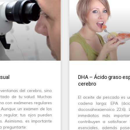
sual
DHA – Ácido graso espec
cerebro
ventanas del cerebro, sino
stado de tu salud. Muchas
El aceite de pescado es 
no con exámenes regulares
cadena larga: EPA (áci
s. Aunque un examen de los
docosahexaenoico 22:6). L
 regular, tus ojos pueden
inmediatos más importa
s. Asimismo, es importante
contribuyen a satisface
lo preguntarte:
esenciales, además pose