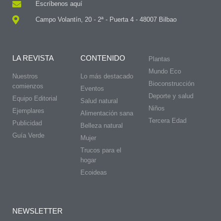
Escríbenos aquí
Campo Volantín, 20 - 2ª - Puerta 4 - 48007 Bilbao
LA REVISTA
CONTENIDO
Plantas
Mundo Eco
Nuestros
Lo más destacado
Bioconstrucción
comienzos
Eventos
Deporte y salud
Equipo Editorial
Salud natural
Niños
Ejemplares
Alimentación sana
Tercera Edad
Publicidad
Belleza natural
Guía Verde
Mujer
Trucos para el
hogar
Ecoideas
NEWSLETTER