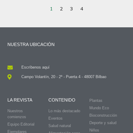
1
2
3
4
NUESTRA UBICACIÓN
Escríbenos aquí
Campo Volantín, 20 - 2ª - Puerta 4 - 48007 Bilbao
LA REVISTA
CONTENIDO
Plantas
Mundo Eco
Nuestros
Lo más destacado
Bioconstrucción
comienzos
Eventos
Deporte y salud
Equipo Editorial
Salud natural
Niños
Ejemplares