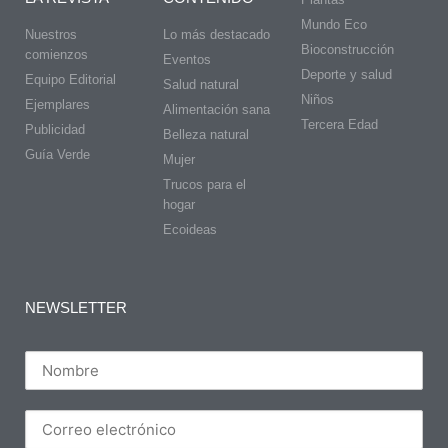
Mundo Eco
Nuestros
Lo más destacado
Bioconstrucción
comienzos
Eventos
Deporte y salud
Equipo Editorial
Salud natural
Niños
Ejemplares
Alimentación sana
Tercera Edad
Publicidad
Belleza natural
Guía Verde
Mujer
Trucos para el
hogar
Ecoideas
NEWSLETTER