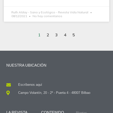
Ruth Alday - Sano y Ecológico - Revista Vida Natural
08/12/2021
No hay comentarios
1
2
3
4
5
NUESTRA UBICACIÓN
Escríbenos aquí
Campo Volantín, 20 - 2ª - Puerta 4 - 48007 Bilbao
LA REVISTA
CONTENIDO
Plantas