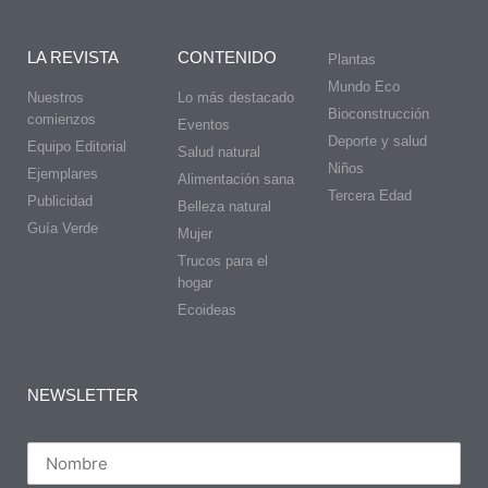
LA REVISTA
CONTENIDO
Plantas
Mundo Eco
Nuestros
Lo más destacado
Bioconstrucción
comienzos
Eventos
Deporte y salud
Equipo Editorial
Salud natural
Niños
Ejemplares
Alimentación sana
Tercera Edad
Publicidad
Belleza natural
Guía Verde
Mujer
Trucos para el
hogar
Ecoideas
NEWSLETTER