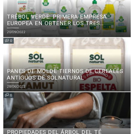
TRÉBOL VERDE: PRIMERA EMPRESA
EUROPEA EN OBTENER LOS TRES
PRINCIPALES CERTIFICADOS ECOLÓGICOS
20/09/2022
PARA PRODUCTOS DE LIMPIEZA
0
PANES DE MOLDE TIERNOS DE CEREALES
ANTIGUOS DE SOLNATURAL
28/06/2022
0
PROPIEDADES DEL ÁRBOL DEL TÉ