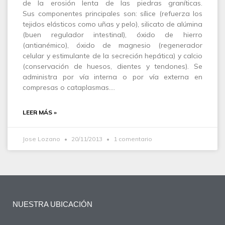
de la erosión lenta de las piedras graníticas.
Sus componentes principales son: sílice (refuerza los
tejidos elásticos como uñas y pelo), silicato de alúmina
(buen regulador intestinal), óxido de hierro
(antianémico), óxido de magnesio (regenerador
celular y estimulante de la secreción hepática) y calcio
(conservación de huesos, dientes y tendones). Se
administra por vía interna o por vía externa en
compresas o cataplasmas.…
LEER MÁS »
Jose Lozano
20/11/2013
1 comentario
NUESTRA UBICACIÓN