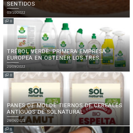
SENTIDOS
03/10/2022
0
TRÉBOL VERDE: PRIMERA EMPRESA
EUROPEA EN OBTENER LOS TRES
PRINCIPALES CERTIFICADOS ECOLÓGICOS
20/09/2022
PARA PRODUCTOS DE LIMPIEZA
0
PANES DE MOLDE TIERNOS DE CEREALES
ANTIGUOS DE SOLNATURAL
28/06/2022
0