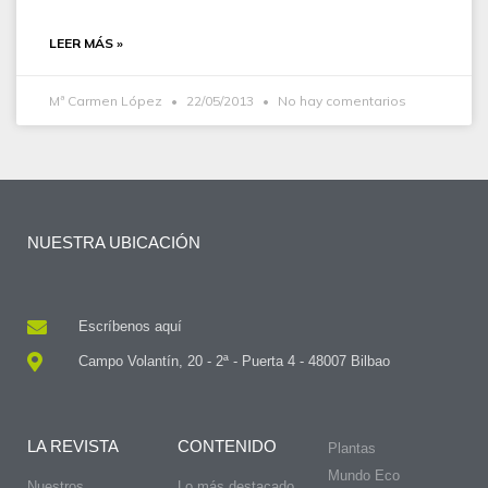
LEER MÁS »
Mª Carmen López
22/05/2013
No hay comentarios
NUESTRA UBICACIÓN
Escríbenos aquí
Campo Volantín, 20 - 2ª - Puerta 4 - 48007 Bilbao
LA REVISTA
CONTENIDO
Plantas
Mundo Eco
Nuestros
Lo más destacado