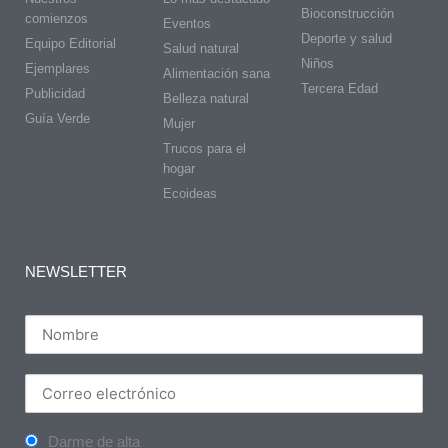
Bioconstrucción
comienzos
Eventos
Deporte y salud
Equipo Editorial
Salud natural
Niños
Ejemplares
Alimentación sana
Tercera Edad
Publicidad
Belleza natural
Guía Verde
Mujer
Trucos para el
hogar
Ecoideas
NEWSLETTER
Darme de alta