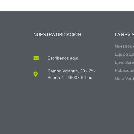
NUESTRA UBICACIÓN
LA REVI
Nuestros
Equipo Edi
Escríbenos aquí
Ejemplare
Publicida
Campo Volantín, 20 - 2ª -
Puerta 4 - 48007 Bilbao
Guía Ver