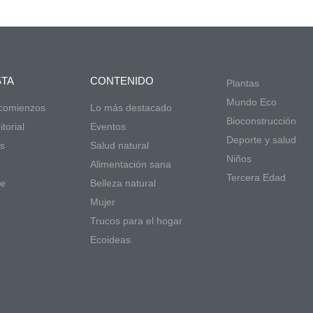
STA
CONTENIDO
Plantas
Mundo Eco
 comienzos
Lo más destacado
Bioconstrucción
torial
Eventos
Deporte y salud
s
Salud natural
Niños
d
Alimentación sana
Tercera Edad
de
Belleza natural
Mujer
Trucos para el hogar
Ecoideas