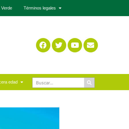
 Verde
Términos legales
cera edad