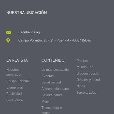
NUESTRA UBICACIÓN
Escríbenos aquí
Campo Volantín, 20 - 2ª - Puerta 4 - 48007 Bilbao
LA REVISTA
CONTENIDO
Plantas
Mundo Eco
Nuestros
Lo más destacado
Bioconstrucción
comienzos
Eventos
Deporte y salud
Equipo Editorial
Salud natural
Niños
Ejemplares
Alimentación sana
Tercera Edad
Publicidad
Belleza natural
Guía Verde
Mujer
Trucos para el
hogar