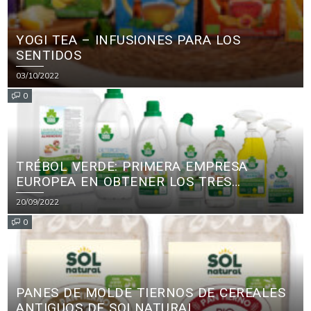
YOGI TEA – INFUSIONES PARA LOS
SENTIDOS
03/10/2022
0
TRÉBOL VERDE: PRIMERA EMPRESA
EUROPEA EN OBTENER LOS TRES
PRINCIPALES CERTIFICADOS ECOLÓGICOS
20/09/2022
PARA PRODUCTOS DE LIMPIEZA
0
PANES DE MOLDE TIERNOS DE CEREALES
ANTIGUOS DE SOLNATURAL