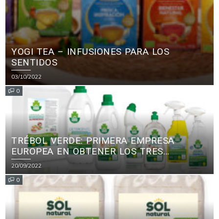
YOGI TEA – INFUSIONES PARA LOS
SENTIDOS
03/10/2022
0
TRÉBOL VERDE: PRIMERA EMPRESA
EUROPEA EN OBTENER LOS TRES
PRINCIPALES CERTIFICADOS ECOLÓGICOS
20/09/2022
PARA PRODUCTOS DE LIMPIEZA
0