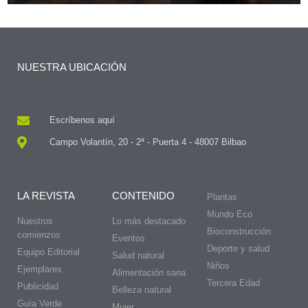
NUESTRA UBICACIÓN
Escríbenos aquí
Campo Volantín, 20 - 2ª - Puerta 4 - 48007 Bilbao
LA REVISTA
CONTENIDO
Plantas
Mundo Eco
Nuestros
Lo más destacado
Bioconstrucción
comienzos
Eventos
Deporte y salud
Equipo Editorial
Salud natural
Niños
Ejemplares
Alimentación sana
Tercera Edad
Publicidad
Belleza natural
Guía Verde
Mujer