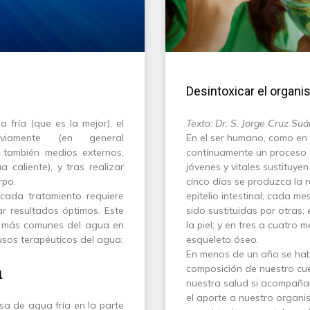
Desintoxicar el organ
 fría (que es la mejor), el
Texto: Dr. S. Jorge Cruz Suá
viamente (en general
E
n el ser humano, como en 
e también medios externos,
contínuamente un proceso 
caliente), y tras realizar
jóvenes y vitales sustituye
rpo.
cínco días se produzca la 
cada tratamiento requiere
epitelio intestinal; cada m
r resultados óptimos. Este
sido sustituidas por otras
os más comunes del agua en
la piel; y en tres a cuatro
sos terapéuticos del agua:
esqueleto óseo.
En menos de un año se hab
a
composición de nuestro cu
nuestra salud si acompaña
el aporte a nuestro organi
a de agua fría en la parte