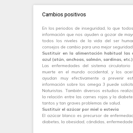
Cambios positivos
E
n los periodos de inseguridad, lo que tod
información que nos ayuden a gozar de mayo
todos los niveles de la vida del ser hum
consejos de cambio para una mejor seguridad y
Sustituir en la alimentación habitual las
azul (atún, anchoas, salmón, sardinas, etc.
Las enfermedades del sistema circulatorio
muerte en el mundo occidental, y los ac
ayudan muy efectivamente a prevenir es
información sobre los omega 3 puede solicit
Naturistas. También diversos estudios real
la relación entre las carnes rojas y la diabet
tantos y tan graves problemas de salud.
Sustituir el azúcar por miel o estevia
El azúcar blanco es precursor de enfermeda
diabetes, la obesidad, cándidas, enfermedades