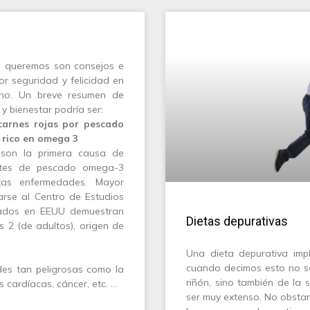
os queremos son consejos e
r seguridad y felicidad en
ano. Un breve resumen de
 bienestar podría ser:
 carnes rojas por pescado
) rico en omega 3
 son la primera causa de
eites de pescado omega-3
tas enfermedades. Mayor
arse al Centro de Estudios
izados en EEUU demuestran
Dietas depurativas
es 2 (de adultos), origen de
Una dieta depurativa impl
cuando decimos esto no sól
des tan peligrosas como la
riñón, sino también de la 
 cardíacas, cáncer, etc. …
ser muy extenso. No obstan