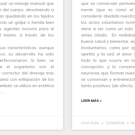
ctuar un masaje manual que
que se conservan perman
ico del cuerpo, devolviendo a
mente (que es como el 
 van quedando en los tejidos
considerar dividida nuestr
tras un golpe o herida bien
los actos voluntarios norm
os agentes nocivos para el
viene a ser como un zulo 
l mismo, a través de los
antes citado. En realid
buena salud y bienestar, e
sus características, aunque
involuntarios, como por eje
ico, su desarrollo ha sido
apetito y la sed, el amor 
feccionaron. Si bien, se
todo lo que ocurre en n
re el organismo son el
concepción, y lo conser
 corrector del drenaje tras
neuronas que forman nuest
ama con extirpación de los
se conservan y entremezcl
mbién se utiliza en estética
tanto positivos (de afecto, 
. …
LEER MÁS »
Oriol Ávila
23/06/2016
No