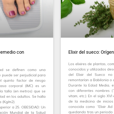
remedio con
Elixir del sueco: Oríge
Los elixires de plantas, c
conocidos y utilizados des
ad se definen como una
del Elixir del Sueco no
puede ser perjudicial para
remontarían a Babilonia o a
l quinto factor de riesgo
Durante la Edad Media, 
asa corporal (IMC) es un
con diferentes nombres (
la talla (en metros) que se
vitam, etc.). En el siglo XV
idad en los adultos. Se halla
de la medicina de inicios
a (Kg/m2).
conocida como “Elixir Ad 
uperior a 25. OBESIDAD: Un
quedando tras un periodo 
ación Mundial de la Salud