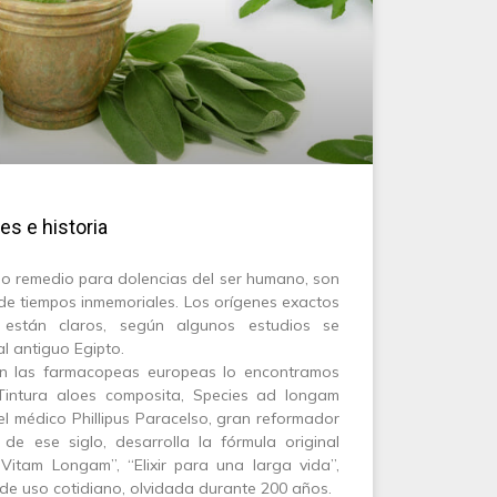
nes e historia
omo remedio para dolencias del ser humano, son
de tiempos inmemoriales. Los orígenes exactos
 están claros, según algunos estudios se
l antiguo Egipto.
en las farmacopeas europeas lo encontramos
Tintura aloes composita, Species ad longam
I el médico Phillipus Paracelso, gran reformador
 de ese siglo, desarrolla la fórmula original
Vitam Longam”, “Elixir para una larga vida”,
de uso cotidiano, olvidada durante 200 años.