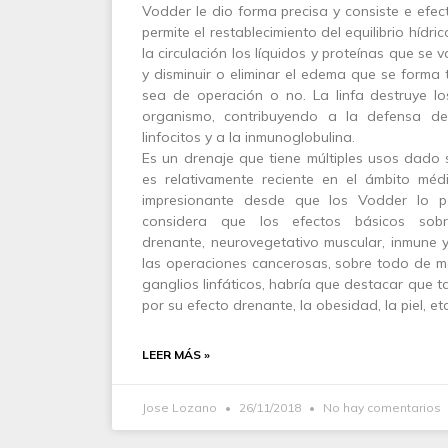
Vodder le dio forma precisa y consiste e efe
permite el restablecimiento del equilibrio hídr
la circulación los líquidos y proteínas que se
y disminuir o eliminar el edema que se forma 
sea de operación o no. La linfa destruye l
organismo, contribuyendo a la defensa de
linfocitos y a la inmunoglobulina.
Es un drenaje que tiene múltiples usos dado 
es relativamente reciente en el ámbito méd
impresionante desde que los Vodder lo per
considera que los efectos básicos sob
drenante, neurovegetativo muscular, inmune y
las operaciones cancerosas, sobre todo de m
ganglios linfáticos, habría que destacar que ta
por su efecto drenante, la obesidad, la piel, etc
LEER MÁS »
Jose Lozano
26/11/2018
No hay comentarios