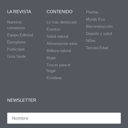
LA REVISTA
CONTENIDO
Plantas
Mundo Eco
Nuestros
Lo más destacado
Bioconstrucción
comienzos
Eventos
Deporte y salud
Equipo Editorial
Salud natural
Niños
Ejemplares
Alimentación sana
Tercera Edad
Publicidad
Belleza natural
Guía Verde
Mujer
Trucos para el
hogar
Ecoideas
NEWSLETTER