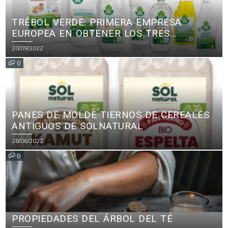
TRÉBOL VERDE: PRIMERA EMPRESA
EUROPEA EN OBTENER LOS TRES
PRINCIPALES CERTIFICADOS ECOLÓGICOS
20/09/2022
PARA PRODUCTOS DE LIMPIEZA
0
PANES DE MOLDE TIERNOS DE CEREALES
ANTIGUOS DE SOLNATURAL
28/06/2022
0
PROPIEDADES DEL ÁRBOL DEL TÉ