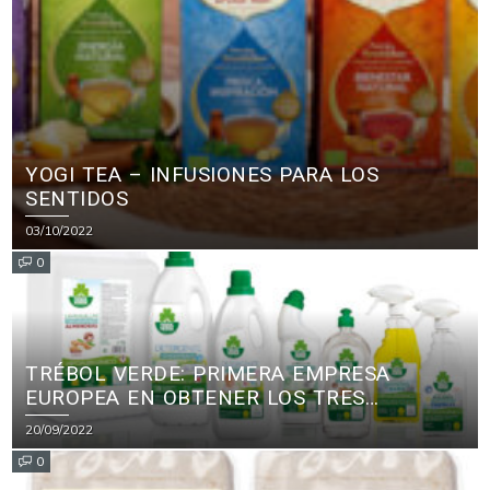
YOGI TEA – INFUSIONES PARA LOS
SENTIDOS
03/10/2022
0
TRÉBOL VERDE: PRIMERA EMPRESA
EUROPEA EN OBTENER LOS TRES
PRINCIPALES CERTIFICADOS ECOLÓGICOS
20/09/2022
PARA PRODUCTOS DE LIMPIEZA
0