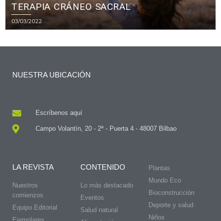
TERAPIA CRÁNEO SACRAL
03/03/2022
NUESTRA UBICACIÓN
Escríbenos aquí
Campo Volantín, 20 - 2ª - Puerta 4 - 48007 Bilbao
LA REVISTA
CONTENIDO
Plantas
Mundo Eco
Nuestros
Lo más destacado
Bioconstrucción
comienzos
Eventos
Deporte y salud
Equipo Editorial
Salud natural
Niños
Ejemplares