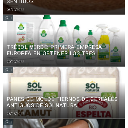
SENTIDOS
03/10/2022
0
TRÉBOL VERDE: PRIMERA EMPRESA
EUROPEA EN OBTENER LOS TRES
PRINCIPALES CERTIFICADOS ECOLÓGICOS
20/09/2022
PARA PRODUCTOS DE LIMPIEZA
0
PANES DE MOLDE TIERNOS DE CEREALES
ANTIGUOS DE SOLNATURAL
28/06/2022
0