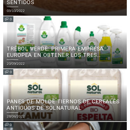
SENTIDOS
03/10/2022
0
TRÉBOL VERDE: PRIMERA EMPRESA
EUROPEA EN OBTENER LOS TRES
PRINCIPALES CERTIFICADOS ECOLÓGICOS
20/09/2022
PARA PRODUCTOS DE LIMPIEZA
0
PANES DE MOLDE TIERNOS DE CEREALES
ANTIGUOS DE SOLNATURAL
28/06/2022
0