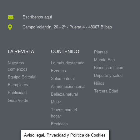
Escríbenos aquí
Campo Volantín, 20 - 2ª - Puerta 4 - 48007 Bilbao
LA REVISTA
CONTENIDO
Plantas
Mundo Eco
Nuestros
Lo más destacado
Bioconstrucción
comienzos
Eventos
Deporte y salud
Equipo Editorial
Salud natural
Niños
Ejemplares
Alimentación sana
Tercera Edad
Publicidad
Belleza natural
Guía Verde
Mujer
Trucos para el
hogar
Ecoideas
Aviso legal, Privacidad y Política de Cookies