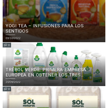
YOGI TEA – INFUSIONES PARA LOS
SENTIDOS
03/10/2022
0
TRÉBOL VERDE: PRIMERA EMPRESA
EUROPEA EN OBTENER LOS TRES
PRINCIPALES CERTIFICADOS ECOLÓGICOS
20/09/2022
PARA PRODUCTOS DE LIMPIEZA
0