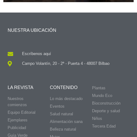
NUESTRA UBICACIÓN
Escríbenos aquí
Campo Volantín, 20 - 2ª - Puerta 4 - 48007 Bilbao
LA REVISTA
CONTENIDO
Plantas
Mundo Eco
Nuestros
Lo más destacado
Bioconstrucción
comienzos
Eventos
Deporte y salud
Equipo Editorial
Salud natural
Niños
Ejemplares
Alimentación sana
Tercera Edad
Publicidad
Belleza natural
Guía Verde
Mujer