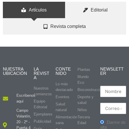
Artículos
Editorial
Revista completa
NUESTRA
LA
CONTE
NEWSLETT
Plantas
UBICACIÓN
REVIST
NIDO
ER
Mundo
A
Eco
Lo más
Nuestros
destacado
Bioconstrucción
comienzos
Escríbenos
Eventos
Deporte y
aquí
Equipo
salud
Salud
Editorial
natural
Niños
Campo
Ejemplares
Volantín,
Alimentación
Tercera
Publicidad
20 - 2ª -
Darme de
sana
Edad
alta
Puerta 4
Guía