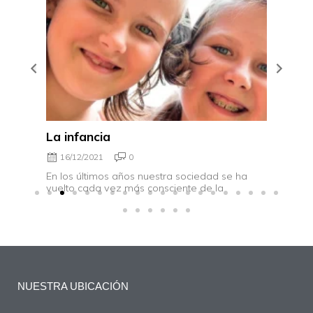
La infancia
Respi
trab
16/12/2021
0
15/1
e
En los últimos años nuestra sociedad se ha
 las
vuelto cada vez más consciente de la
La Res
sencil
tensio
NUESTRA UBICACIÓN