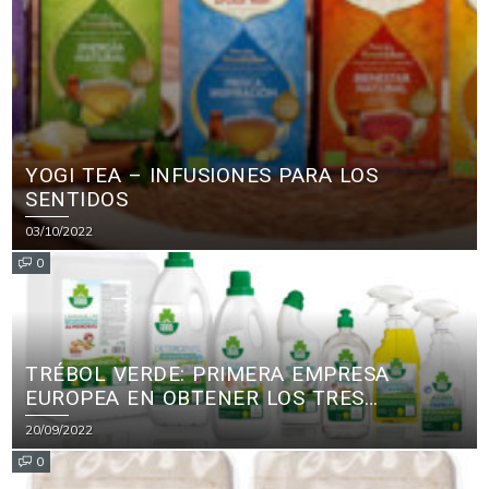
YOGI TEA – INFUSIONES PARA LOS
SENTIDOS
03/10/2022
0
TRÉBOL VERDE: PRIMERA EMPRESA
EUROPEA EN OBTENER LOS TRES
PRINCIPALES CERTIFICADOS ECOLÓGICOS
20/09/2022
PARA PRODUCTOS DE LIMPIEZA
0