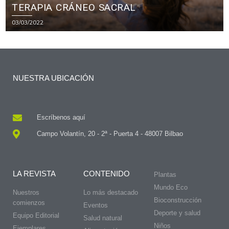
TERAPIA CRÁNEO SACRAL
03/03/2022
NUESTRA UBICACIÓN
Escríbenos aquí
Campo Volantín, 20 - 2ª - Puerta 4 - 48007 Bilbao
LA REVISTA
CONTENIDO
Plantas
Mundo Eco
Nuestros
Lo más destacado
Bioconstrucción
comienzos
Eventos
Deporte y salud
Equipo Editorial
Salud natural
Niños
Ejemplares