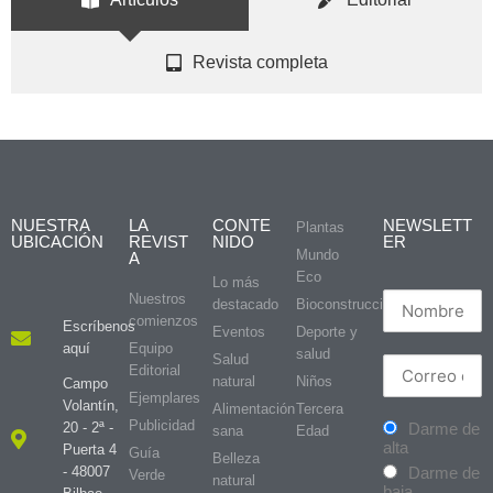
Revista completa
NUESTRA
LA
CONTE
NEWSLETT
Plantas
UBICACIÓN
REVIST
NIDO
ER
Mundo
A
Eco
Lo más
Nuestros
destacado
Bioconstrucción
comienzos
Escríbenos
Eventos
Deporte y
aquí
Equipo
salud
Salud
Editorial
natural
Niños
Campo
Ejemplares
Volantín,
Alimentación
Tercera
Publicidad
20 - 2ª -
Darme de
sana
Edad
alta
Puerta 4
Guía
Belleza
- 48007
Darme de
Verde
natural
baja