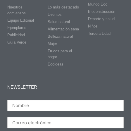
Mundo Eco
Nuestros
Lo más destacado
Bioconstrucción
comienzos
Eventos
Deporte y salud
Equipo Editorial
Salud natural
Niños
Ejemplares
Alimentación sana
Tercera Edad
Publicidad
Belleza natural
Guía Verde
Mujer
Trucos para el
hogar
Ecoideas
NEWSLETTER