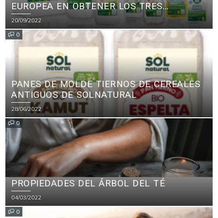
EUROPEA EN OBTENER LOS TRES
PRINCIPALES CERTIFICADOS ECOLÓGICOS
20/09/2022
PARA PRODUCTOS DE LIMPIEZA
0
PANES DE MOLDE TIERNOS DE CEREALES
ANTIGUOS DE SOLNATURAL
28/06/2022
0
PROPIEDADES DEL ÁRBOL DEL TÉ
04/03/2022
0