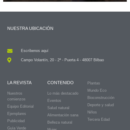
NUESTRA UBICACIÓN
Escríbenos aquí
Campo Volantín, 20 - 2ª - Puerta 4 - 48007 Bilbao
LA REVISTA
CONTENIDO
Plantas
Mundo Eco
Nuestros
Lo más destacado
Bioconstrucción
comienzos
Eventos
Deporte y salud
Equipo Editorial
Salud natural
Niños
Ejemplares
Alimentación sana
Tercera Edad
Publicidad
Belleza natural
Guía Verde
Mujer