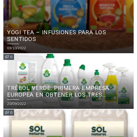
YOGI TEA – INFUSIONES PARA LOS
SENTIDOS
03/10/2022
0
TRÉBOL VERDE: PRIMERA EMPRESA
EUROPEA EN OBTENER LOS TRES
PRINCIPALES CERTIFICADOS ECOLÓGICOS
20/09/2022
PARA PRODUCTOS DE LIMPIEZA
0