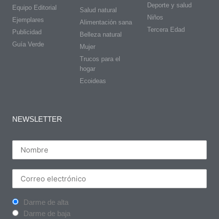
Deporte y salud
Equipo Editorial
Salud natural
Niños
Ejemplares
Alimentación sana
Tercera Edad
Publicidad
Belleza natural
Guía Verde
Mujer
Trucos para el
hogar
Ecoideas
NEWSLETTER
Darme de alta
Darme de baja