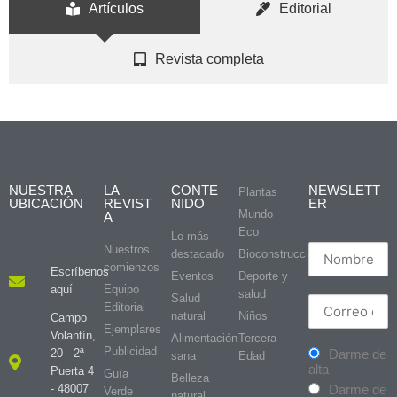
Artículos
Editorial
Revista completa
NUESTRA
LA
CONTE
NEWSLETT
Plantas
UBICACIÓN
REVIST
NIDO
ER
Mundo
A
Eco
Lo más
Nuestros
destacado
Bioconstrucción
comienzos
Escríbenos
Eventos
Deporte y
aquí
Equipo
salud
Salud
Editorial
natural
Niños
Campo
Ejemplares
Volantín,
Alimentación
Tercera
Publicidad
20 - 2ª -
Darme de
sana
Edad
alta
Puerta 4
Guía
Belleza
- 48007
Darme de
Verde
natural