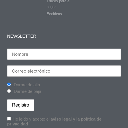
Trucos para el
hogar
Ecoideas
NEWSLETTER
Darme de alta
Darme de baja
He leído y acepto el
aviso legal y la política de
privacidad