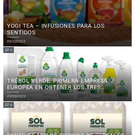
YOGI TEA – INFUSIONES PARA LOS
SENTIDOS
03/10/2022
0
TRÉBOL VERDE: PRIMERA EMPRESA
EUROPEA EN OBTENER LOS TRES
PRINCIPALES CERTIFICADOS ECOLÓGICOS
20/09/2022
PARA PRODUCTOS DE LIMPIEZA
0