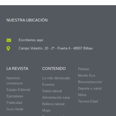
NUESTRA UBICACIÓN
Escríbenos aquí
Campo Volantín, 20 - 2ª - Puerta 4 - 48007 Bilbao
LA REVISTA
CONTENIDO
Plantas
Mundo Eco
Nuestros
Lo más destacado
Bioconstrucción
comienzos
Eventos
Deporte y salud
Equipo Editorial
Salud natural
Niños
Ejemplares
Alimentación sana
Tercera Edad
Publicidad
Belleza natural
Guía Verde
Mujer