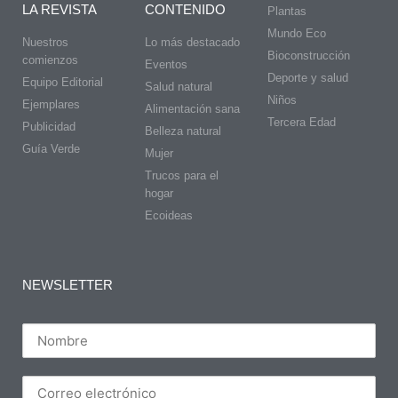
LA REVISTA
CONTENIDO
Plantas
Mundo Eco
Nuestros
Lo más destacado
Bioconstrucción
comienzos
Eventos
Deporte y salud
Equipo Editorial
Salud natural
Niños
Ejemplares
Alimentación sana
Tercera Edad
Publicidad
Belleza natural
Guía Verde
Mujer
Trucos para el
hogar
Ecoideas
NEWSLETTER