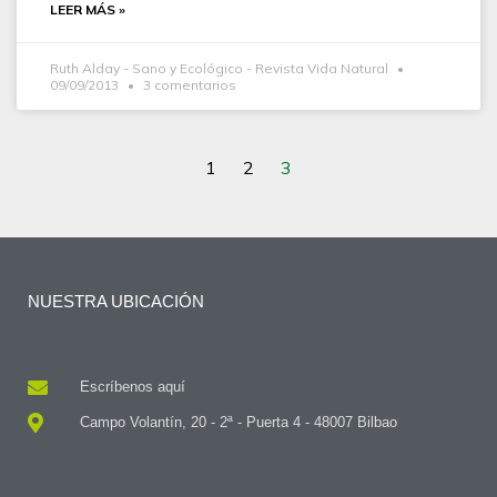
LEER MÁS »
Ruth Alday - Sano y Ecológico - Revista Vida Natural
09/09/2013
3 comentarios
1
2
3
NUESTRA UBICACIÓN
Escríbenos aquí
Campo Volantín, 20 - 2ª - Puerta 4 - 48007 Bilbao