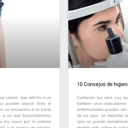
10 Consejos de higien
muy común, que afecta a un
Cuidando tus ojos. Los oj
tos pueden atacar todo el
también unos indicadores
n se encuentra el la parte
enfermedades pueden ser 
do a un mal funcionamiento
de los ojos, sin importar
e los casos por el sistema
ojos no puede reemplazar
dad, y el exceso de nervios,
revelar más sobre tu salu