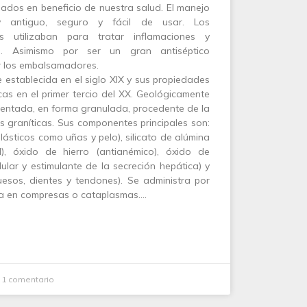
ados en beneficio de nuestra salud. El manejo
y antiguo, seguro y fácil de usar. Los
s utilizaban para tratar inflamaciones y
s. Asimismo por ser un gran antiséptico
r los embalsamadores.
 establecida en el siglo XIX y sus propiedades
icas en el primer tercio del XX. Geológicamente
imentada, en forma granulada, procedente de la
as graníticas. Sus componentes principales son:
 elásticos como uñas y pelo), silicato de alúmina
l), óxido de hierro (antianémico), óxido de
lar y estimulante de la secreción hepática) y
uesos, dientes y tendones). Se administra por
rna en compresas o cataplasmas.…
1 comentario