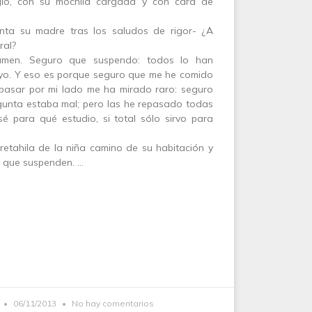
gio, con su mochila cargada y con cara de
nta su madre tras los saludos de rigor- ¿A
ral?
men. Seguro que suspendo: todos lo han
yo. Y eso es porque seguro que me he comido
 pasar por mi lado me ha mirado raro: seguro
unta estaba mal; pero las he repasado todas
sé para qué estudio, si total sólo sirvo para
 retahila de la niña camino de su habitación y
as que suspenden. …
06/11/2013
No hay comentarios