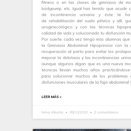
fitness o en las clases de gimnasia de man
bodypump, etc. Igual has tenido que acudir 
de incontinencia urinaria y éste te h
de rehabilitación del suelo pélvico y allí, gu
uroginecológico y con las técnicas hipopr
calidad de vida y solucionado tu disfunción mu
Por suerte, cada vez tengo más alumnas que
la Gimnasia Abdominal Hipopresiva con la 
recuperación al parto para evitar los prolapso
mejorar la diástasis y las incontinencias urin
aunque algunos digan que es una nueva mod
técnicas llevan muchos años practicándose 
para solucionar muchos de los problemas 
disfunciones musculares de la faja abdominal y
LEER MÁS »
Inma Alkorta
05/11/2013
2 comentarios