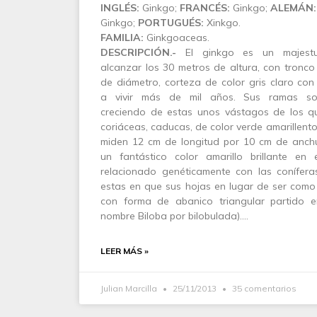
INGLÉS:
Ginkgo;
FRANCÉS:
Ginkgo;
ALEMÁN:
Ginkgo;
PORTUGUÉS:
Xinkgo.
FAMILIA:
Ginkgoaceas.
DESCRIPCIÓN.-
El ginkgo es un majestu
alcanzar los 30 metros de altura, con tronc
de diámetro, corteza de color gris claro con
a vivir más de mil años. Sus ramas son
creciendo de estas unos vástagos de los qu
coriáceas, caducas, de color verde amarillen
miden 12 cm de longitud por 10 cm de anchu
un fantástico color amarillo brillante en
relacionado genéticamente con las conífera
estas en que sus hojas en lugar de ser como 
con forma de abanico triangular partido e
nombre Biloba por bilobulada).…
LEER MÁS »
Julian Marcilla
25/11/2013
35 comentarios