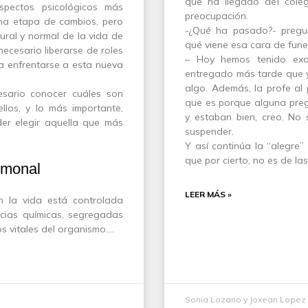
que ha llegado del cole
aspectos psicológicos más
preocupación.
una etapa de cambios, pero
-¿Qué ha pasado?- pregu
ral y normal de la vida de
qué viene esa cara de fune
 necesario liberarse de roles
– Hoy hemos tenido exa
ra enfrentarse a esta nueva
entregado más tarde que 
algo. Además, la profe al
esario conocer cuáles son
que es porque alguna preg
llos, y lo más importante,
y estaban bien, creo. No 
er elegir aquella que más
suspender.
Y así continúa la “alegre”
que por cierto, no es de l
rmonal
LEER MÁS »
 la vida está controlada
cias químicas, segregadas
os vitales del organismo.…
o
Sonia Lozano y Joxean Lopez