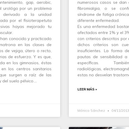
tenimiento, gap, aerobic,
numerosos casos se dan 
al urológo por un problema
fibromialgia, o se co
a derivado a la unidad
síndrome de fatiga crónica
iada por el fisioterapetuta
diferente enfermedad.
esivas hayas mejorado tu
Es una enfermedad bastan
scular.
afectados entre 1% y el 3%
 han conocido y practicado
con criterios descritos po
matrona en las clases de
dichos criterios son cu
s de vejiga, útero o recto,
insuficientes. La forma 
arias de esfuerzo. Y es que,
pautas de sensibilidad a
a en los gimnasios, éstas
específicas. Ta
en los centros sanitarios
radiológicas, electromagné
que surgen a raíz de las
estas no desvelan trastorno
 del suelo pélvico.…
LEER MÁS »
Mónico Sánchez
04/11/201