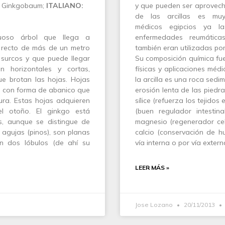
Ginkgobaum;
ITALIANO:
y que pueden ser aprovech
de las arcillas es mu
médicos egipcios ya la
oso árbol que llega a
enfermedades reumática
o recto de más de un metro
también eran utilizadas po
 surcos y que puede llegar
Su composición química fue
 horizontales y cortas,
físicas y aplicaciones méd
e brotan las hojas. Hojas
la arcilla es una roca sed
to con forma de abanico que
erosión lenta de las piedr
ra. Estas hojas adquieren
sílice (refuerza los tejidos
 el otoño. El ginkgo está
(buen regulador intestina
s, aunque se distingue de
magnesio (regenerador celu
agujas (pinos), son planas
calcio (conservación de h
n dos lóbulos (de ahí su
vía interna o por vía exte
LEER MÁS »
Jose Lozano
20/11/2013