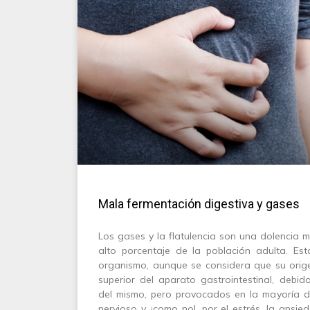
Mala fermentación digestiva y gases
Los gases y la flatulencia son una dolencia 
alto porcentaje de la población adulta. Es
organismo, aunque se considera que su orige
superior del aparato gastrointestinal, debi
del mismo, pero provocados en la mayoría d
nervioso y, ¡como no!, por el estrés, la ansie