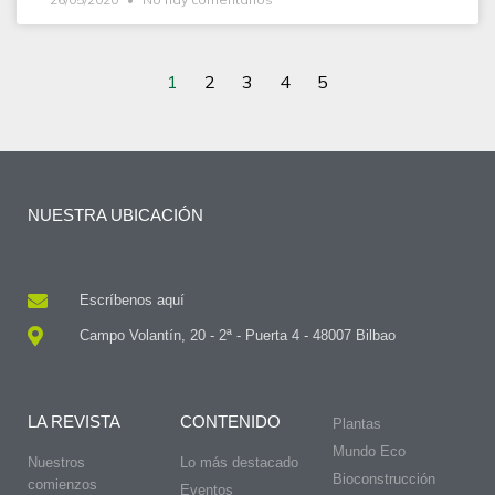
1
2
3
4
5
NUESTRA UBICACIÓN
Escríbenos aquí
Campo Volantín, 20 - 2ª - Puerta 4 - 48007 Bilbao
LA REVISTA
CONTENIDO
Plantas
Mundo Eco
Nuestros
Lo más destacado
Bioconstrucción
comienzos
Eventos