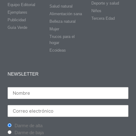
Deporte y salud
Equipo Editorial
Salud natural
Niños
Ejemplares
Alimentación sana
Tercera Edad
Publicidad
Belleza natural
Guía Verde
Mujer
Trucos para el
hogar
Ecoideas
NEWSLETTER
Darme de alta
Darme de baja