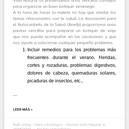
Vida Natural os presentamos unos sencillos consejos
para organizar un buen botiquín veraniego.
A la hora de hacer la maleta no hay que olvidar los
temas relacionados con la salud. La Asociación para
el Autocuidado de la Salud (Anefp) proporciona unas
pautas sencillas para preparar un botiquín de viaje
que nos pueda acompañar en las vacaciones y que
nos ayude a solucionar cualquier pequeño problema.
Incluir remedios para los problemas más
frecuentes durante el verano. Heridas,
cortes y rozaduras, problemas digestivos,
dolores de cabeza, quemaduras solares,
picaduras de insectos, etc.,
…
LEER MÁS »
Ruth Alday - Sano y Ecológico - Revista Vida Natural
26/05/2020
No hay comentarios