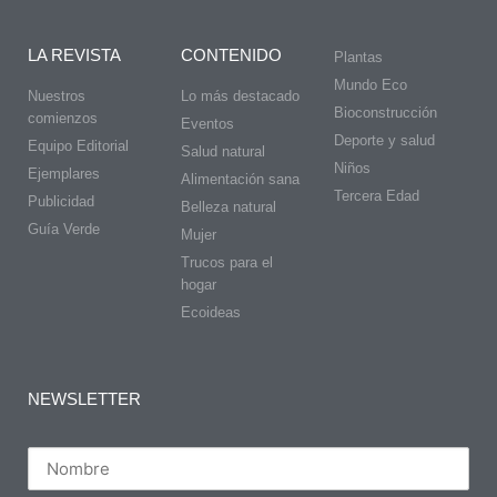
LA REVISTA
CONTENIDO
Plantas
Mundo Eco
Nuestros
Lo más destacado
Bioconstrucción
comienzos
Eventos
Deporte y salud
Equipo Editorial
Salud natural
Niños
Ejemplares
Alimentación sana
Tercera Edad
Publicidad
Belleza natural
Guía Verde
Mujer
Trucos para el
hogar
Ecoideas
NEWSLETTER