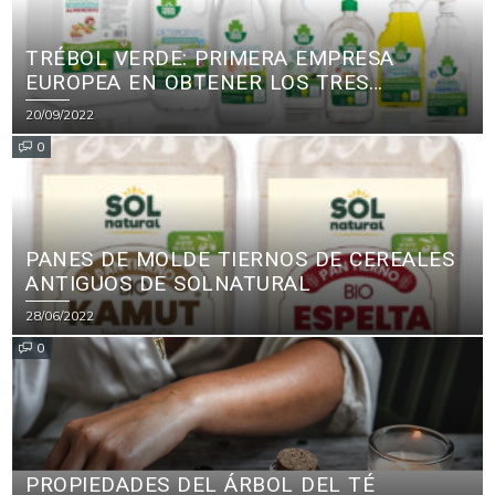
TRÉBOL VERDE: PRIMERA EMPRESA
EUROPEA EN OBTENER LOS TRES
PRINCIPALES CERTIFICADOS ECOLÓGICOS
20/09/2022
PARA PRODUCTOS DE LIMPIEZA
0
PANES DE MOLDE TIERNOS DE CEREALES
ANTIGUOS DE SOLNATURAL
28/06/2022
0
PROPIEDADES DEL ÁRBOL DEL TÉ