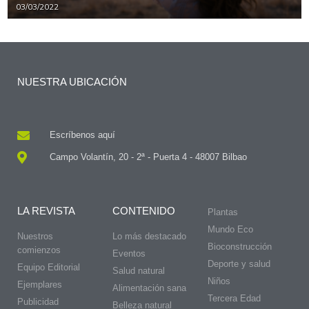
03/03/2022
NUESTRA UBICACIÓN
Escríbenos aquí
Campo Volantín, 20 - 2ª - Puerta 4 - 48007 Bilbao
LA REVISTA
CONTENIDO
Plantas
Mundo Eco
Nuestros
Lo más destacado
Bioconstrucción
comienzos
Eventos
Deporte y salud
Equipo Editorial
Salud natural
Niños
Ejemplares
Alimentación sana
Tercera Edad
Publicidad
Belleza natural