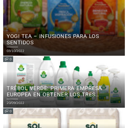
YOGI TEA – INFUSIONES PARA LOS
SENTIDOS
03/10/2022
0
TRÉBOL VERDE: PRIMERA EMPRESA
EUROPEA EN OBTENER LOS TRES
PRINCIPALES CERTIFICADOS ECOLÓGICOS
20/09/2022
PARA PRODUCTOS DE LIMPIEZA
0