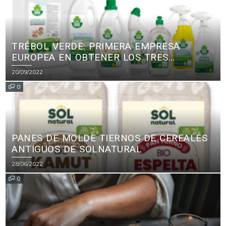
TRÉBOL VERDE: PRIMERA EMPRESA
EUROPEA EN OBTENER LOS TRES
PRINCIPALES CERTIFICADOS ECOLÓGICOS
20/09/2022
PARA PRODUCTOS DE LIMPIEZA
0
PANES DE MOLDE TIERNOS DE CEREALES
ANTIGUOS DE SOLNATURAL
28/06/2022
0