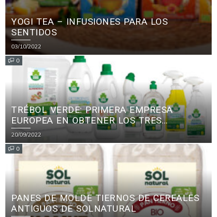
YOGI TEA – INFUSIONES PARA LOS
SENTIDOS
03/10/2022
0
TRÉBOL VERDE: PRIMERA EMPRESA
EUROPEA EN OBTENER LOS TRES
PRINCIPALES CERTIFICADOS ECOLÓGICOS
20/09/2022
PARA PRODUCTOS DE LIMPIEZA
0
PANES DE MOLDE TIERNOS DE CEREALES
ANTIGUOS DE SOLNATURAL