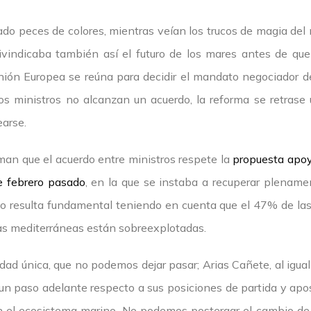
do peces de colores, mientras veían los trucos de magia de
ivindicaba también así el futuro de los mares antes de que
nión Europea se reúna para decidir el mandato negociador de 
 los ministros no alcanzan un acuerdo, la reforma se retra
earse.
an que el acuerdo entre ministros respete la
propuesta apoy
e febrero pasado
, en la que se instaba a recuperar plename
vo resulta fundamental teniendo en cuenta que el 47% de las
las mediterráneas están sobreexplotadas.
ad única, que no podemos dejar pasar; Arias Cañete, al igual 
un paso adelante respecto a sus posiciones de partida y ap
n el ecosistema marino. No podemos postergar el cambio d