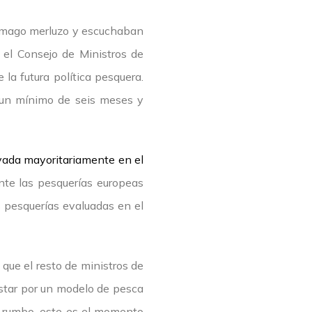
l mago merluzo y escuchaban
 el Consejo de Ministros de
la futura política pesquera.
se un mínimo de seis meses y
ada mayoritariamente en el
nte las pesquerías europeas
 pesquerías evaluadas en el
que el resto de ministros de
ostar por un modelo de pesca
e rumbo, este es el momento