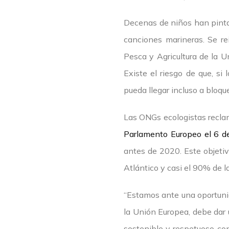
Decenas de niños han pinta
canciones marineras. Se re
Pesca y Agricultura de la U
Existe el riesgo de que, si
pueda llegar incluso a bloqu
Las ONGs ecologistas reclam
Parlamento Europeo el 6 d
antes de 2020. Este objeti
Atlántico y casi el 90% de 
“Estamos ante una oportunid
la Unión Europea, debe dar 
sostenible y respetuoso co