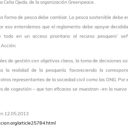
ala Celia Ojeda, de la organización Greenpeace.
la forma de pesca debe cambiar. La pesca sostenible debe es
por eso entendemos que el reglamento debe apoyar decidida
te todo en un acceso prioritario al recurso pesquero” se
 Acción.
les de gestión con objetivos claros, la toma de decisiones s
la realidad de la pesquería, favoreciendo la correspons
y otros representantes de la sociedad civil como las ONG. Por 
és de cogestión – que tan eficaces se muestran -en la nueva
ión 12.05.2013
cion.org/article25784.html