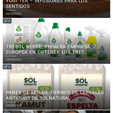
YOGI TEA – INFUSIONES PARA LOS
SENTIDOS
03/10/2022
0
TRÉBOL VERDE: PRIMERA EMPRESA
EUROPEA EN OBTENER LOS TRES
PRINCIPALES CERTIFICADOS ECOLÓGICOS
20/09/2022
PARA PRODUCTOS DE LIMPIEZA
0
PANES DE MOLDE TIERNOS DE CEREALES
ANTIGUOS DE SOLNATURAL
28/06/2022
0