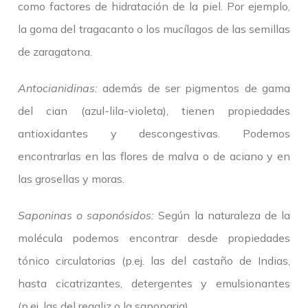
como factores de hidratación de la piel. Por ejemplo,
la goma del tragacanto o los mucílagos de las semillas
de zaragatona.
Antocianidinas:
además de ser pigmentos de gama
del cian (azul-lila-violeta), tienen propiedades
antioxidantes y descongestivas. Podemos
encontrarlas en las flores de malva o de aciano y en
las grosellas y moras.
Saponinas o saponósidos:
Según la naturaleza de la
molécula podemos encontrar desde propiedades
tónico circulatorias (p.ej. las del castaño de Indias,
hasta cicatrizantes, detergentes y emulsionantes
(p.ej. las del regaliz o la saponaria).