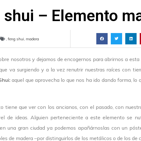
 shui – Elemento m
,
feng shui
,
madera
sobre nosotros y dejamos de encogernos para abrirnos a esta
 que va surgiendo y a la vez renutrir nuestras raíces con tie
Shui:
aquel que aprovecha lo que nos ha ido dando forma, lo 
 tiene que ver con los ancianos, con el pasado, con nuestr
vel de ideas. Alguien perteneciente a este elemento se nutr
en una gran ciudad ya podemos apañárnoslas con un póste
bles de madera –por distinguirlos de los metálicos o de los de c