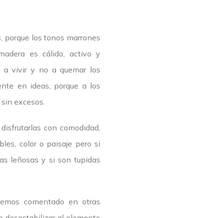
, porque los tonos marrones
madera es cálido, activo y
 a vivir y no a quemar los
nte en ideas, porque a los
 sin excesos.
disfrutarlas con comodidad,
es, color o paisaje pero si
as leñosas y si son tupidas
hemos comentado en otras
 desestabilizar al elemento