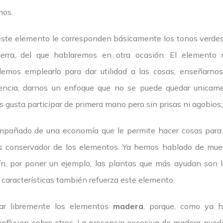
mos.
 este elemento le corresponden básicamente los tonos verdes
erra, del que hablaremos en otra ocasión. El elemento 
demos emplearlo para dar utilidad a las cosas, enseñarnos
tencia, darnos un enfoque que no se puede quedar unicame
s gusta participar de primera mano pero sin prisas ni agobios;
mpañado de una economía que le permite hacer cosas para 
 conservador de los elementos. Ya hemos hablado de muebl
n, por poner un ejemplo, las plantas que más ayudan son l
 características también refuerza este elemento.
ar libremente los elementos
madera
, porque, como ya 
influyen sobre otros. La presencia excesiva de madera puede