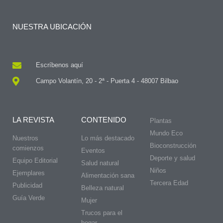
NUESTRA UBICACIÓN
Escríbenos aquí
Campo Volantín, 20 - 2ª - Puerta 4 - 48007 Bilbao
LA REVISTA
CONTENIDO
Plantas
Mundo Eco
Nuestros
Lo más destacado
Bioconstrucción
comienzos
Eventos
Deporte y salud
Equipo Editorial
Salud natural
Niños
Ejemplares
Alimentación sana
Tercera Edad
Publicidad
Belleza natural
Guía Verde
Mujer
Trucos para el
hogar