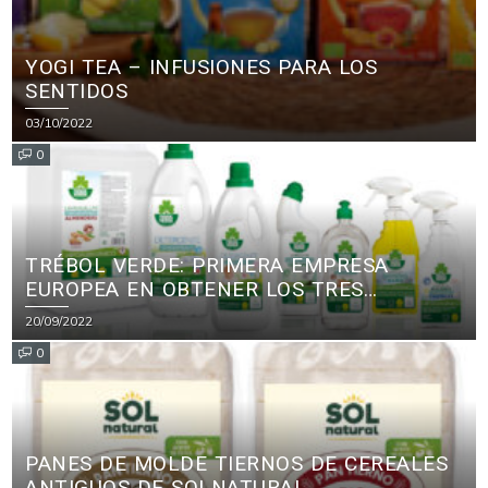
YOGI TEA – INFUSIONES PARA LOS
SENTIDOS
03/10/2022
0
TRÉBOL VERDE: PRIMERA EMPRESA
EUROPEA EN OBTENER LOS TRES
PRINCIPALES CERTIFICADOS ECOLÓGICOS
20/09/2022
PARA PRODUCTOS DE LIMPIEZA
0
PANES DE MOLDE TIERNOS DE CEREALES
ANTIGUOS DE SOLNATURAL