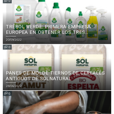
0
TRÉBOL VERDE: PRIMERA EMPRESA
EUROPEA EN OBTENER LOS TRES
PRINCIPALES CERTIFICADOS ECOLÓGICOS
20/09/2022
PARA PRODUCTOS DE LIMPIEZA
0
PANES DE MOLDE TIERNOS DE CEREALES
ANTIGUOS DE SOLNATURAL
28/06/2022
0