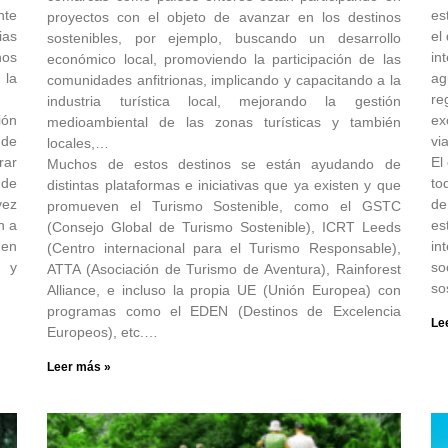
nte
es
proyectos con el objeto de avanzar en los destinos
ias
el
sostenibles, por ejemplo, buscando un desarrollo
nos
in
económico local, promoviendo la participación de las
 la
ag
comunidades anfitrionas, implicando y capacitando a la
re
industria turística local, mejorando la gestión
ión
ex
medioambiental de las zonas turísticas y también
 de
vi
locales,…
rar
El
Muchos de estos destinos se están ayudando de
 de
to
distintas plataformas e iniciativas que ya existen y que
vez
de
promueven el Turismo Sostenible, como el GSTC
n a
es
(Consejo Global de Turismo Sostenible), ICRT Leeds
 en
in
(Centro internacional para el Turismo Responsable),
d y
so
ATTA (Asociación de Turismo de Aventura), Rainforest
so
Alliance, e incluso la propia UE (Unión Europea) con
programas como el EDEN (Destinos de Excelencia
Le
Europeos), etc.…
Leer más »