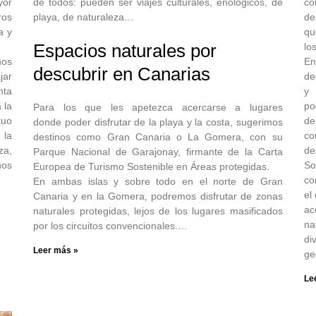
yor
de todos: pueden ser viajes culturales, enológicos, de
co
ros
playa, de naturaleza…
de
a y
qu
Espacios naturales por
lo
nos
En
descubrir en Canarias
jar
de
nta
y 
 la
po
Para los que les apetezca acercarse a lugares
tuo
de
donde poder disfrutar de la playa y la costa, sugerimos
 la
co
destinos como Gran Canaria o La Gomera, con su
za,
de
Parque Nacional de Garajonay, firmante de la Carta
hos
So
Europea de Turismo Sostenible en Áreas protegidas.
co
En ambas islas y sobre todo en el norte de Gran
el
Canaria y en la Gomera, podremos disfrutar de zonas
ac
naturales protegidas, lejos de los lugares masificados
na
por los circuitos convencionales.…
di
Leer más »
ge
Le