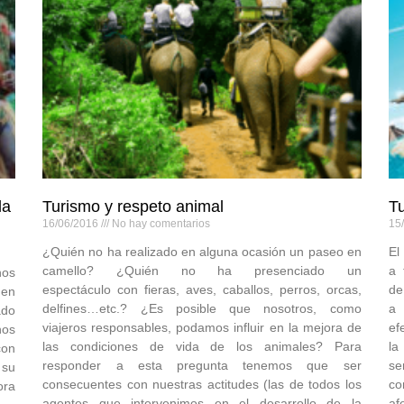
la
Turismo y respeto animal
Tu
16/06/2016
No hay comentarios
15
¿Quién no ha realizado en alguna ocasión un paseo en
El
camello? ¿Quién no ha presenciado un
a 
nos
espectáculo con fieras, aves, caballos, perros, orcas,
de
 en
delfines…etc.? ¿Es posible que nosotros, como
a 
ado
viajeros responsables, podamos influir en la mejora de
ef
nos
las condiciones de vida de los animales? Para
la
con
responder a esta pregunta tenemos que ser
se
 su
consecuentes con nuestras actitudes (las de todos los
co
ora
agentes que intervenimos en el desarrollo de la
af