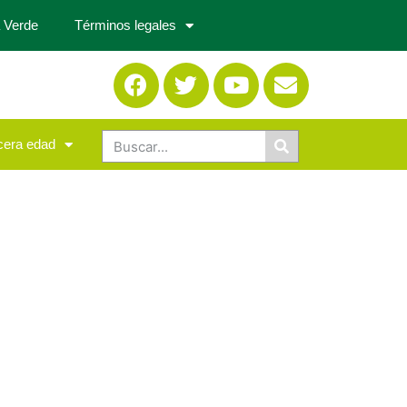
 Verde
Términos legales
cera edad