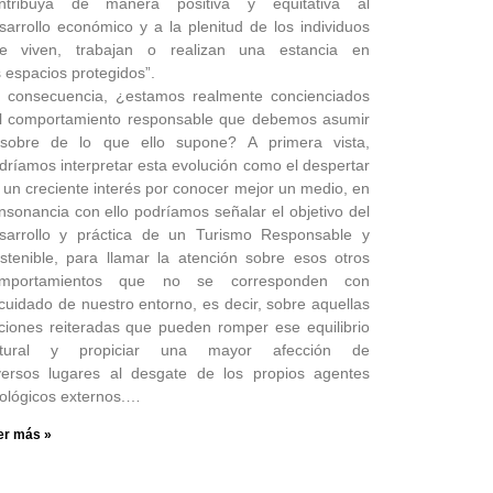
ntribuya de manera positiva y equitativa al
sarrollo económico y a la plenitud de los individuos
e viven, trabajan o realizan una estancia en
s espacios protegidos”.
 consecuencia, ¿estamos realmente concienciados
l comportamiento responsable que debemos asumir
sobre de lo que ello supone? A primera vista,
dríamos interpretar esta evolución como el despertar
 un creciente interés por conocer mejor un medio, en
nsonancia con ello podríamos señalar el objetivo del
sarrollo y práctica de un Turismo Responsable y
stenible, para llamar la atención sobre esos otros
mportamientos que no se corresponden con
 cuidado de nuestro entorno, es decir, sobre aquellas
ciones reiteradas que pueden romper ese equilibrio
tural y propiciar una mayor afección de
versos lugares al desgate de los propios agentes
ológicos externos.…
er más »