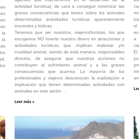
actividad turística), de cara a conseguir minimizar las
ca
has
graves consecuencias que tienen sobre los animales
ma
ses
determinadas actividades turísticas aparentemente
lo
 en
inocentes y lúdicas.
el
ses
Tenemos que ser nosotros, viajeros/turistas, los que
ec
 la
escojamos NO invertir nuestro dinero en atracciones y
a 
la
actividades turísticas que implican malestar y/o
ca
más
crueldad animal, siendo de esta manera, responsables
El
los
directos, de asegurar que nuestras acciones no
p
ad,
contribuyen al sufrimiento animal y a las graves
pr
los
consecuencias que acarrea. La mayoría de los
in
profesionales y viajeros desconocen la explotación e
am
implicación que tienen determinadas actividades con
Le
animales en este sector.…
Leer más »