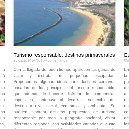
Turismo responsable: destinos primaverales
Es
25/02/2014
No hay comentarios
05
 la
Con la llegada del buen tiempo aparecen las ganas de
En
tá
viajar y disfrutar de pequeñas escapadas.
la
nto
Proponemos algunas ideas para destinos cercanos
pr
aje
basadas en los principios del turismo responsable,
de
las
que además de hacerte disfrutar de experiencias
ac
eta
especiales, contribuye al desarrollo sostenible del
na
no.
destino a nivel social, económico y ambiental. Se
un
más
pueden plantear distintas propuestas de turismo
co
 un
responsable por toda la geografía nacional, visitar
ac
so,
diferentes regiones, con actividades variadas al gusto
lo