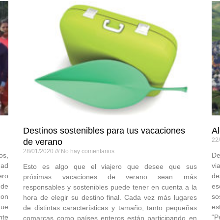
Destinos sostenibles para tus vacaciones
Al
22
de verano
28/01/2020
No hay comentarios
os,
De
dad
vi
Esto es algo que el viajero que desee que sus
ero
de
próximas vacaciones de verano sean más
 de
es
responsables y sostenibles puede tener en cuenta a la
con
so
hora de elegir su destino final. Cada vez más lugares
que
es
de distintas características y tamaño, tanto pequeñas
nte
“P
comarcas como países enteros están participando en