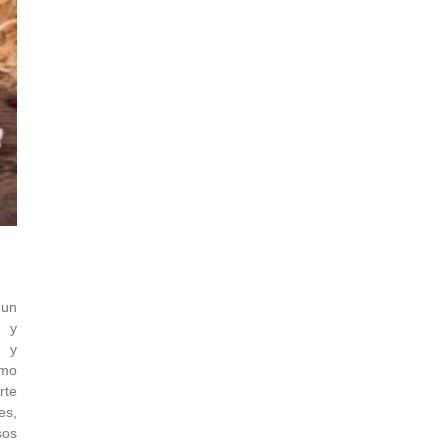
 un
r y
 y
smo
rte
es,
os